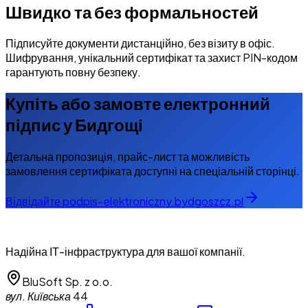
Швидко та без формальностей
Підписуйте документи дистанційно, без візиту в офіс.
Шифрування, унікальний сертифікат та захист PIN-кодом
гарантують повну безпеку.
Купіть або замовте електронний
підпис у Бидгощі
Детальна пропозиція, прайс-лист та можливість
замовлення сертифіката доступні на спеціальній сторінці.
Відвідайте podpis-elektroniczny.bydgoszcz.pl
Надійна ІТ-інфраструктура для вашої компанії.
BluSoft Sp. z o.o.
вул. Київська 44