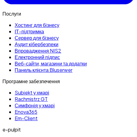
Послуги
Хостинг для бізнесу
ІТ-підтримка
Сервер для бізнесу
Аудит кібербезпеки
Впровадження NIS2
Електронний підпис
Веб-сайти, магазини та додатки
Панель клієнта Bluserwer
Програмне забезпечення
Subiekt у хмарі
Rachmistrz GT
Симфонія у хмарі
Enova365
Em-Client
e-pulpit