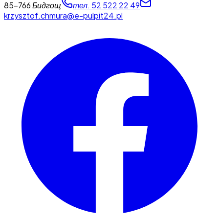
85-766 Бидгощ
тел. 52 522 22 49
krzysztof.chmura@e-pulpit24.pl