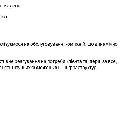
а тиждень.
кою.
алізуємося на обслуговуванні компаній, що динамічно
тивне реагування на потреби клієнта та, перш за все,
тність штучних обмежень в ІТ-інфраструктурі.