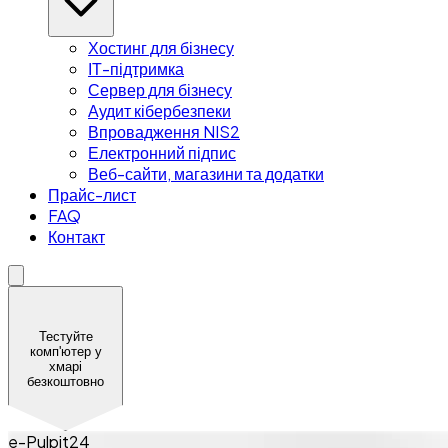
Хостинг для бізнесу
ІТ-підтримка
Сервер для бізнесу
Аудит кібербезпеки
Впровадження NIS2
Електронний підпис
Веб-сайти, магазини та додатки
Прайс-лист
FAQ
Контакт
Тестуйте
комп'ютер у
хмарі
безкоштовно
e-Pulpit24