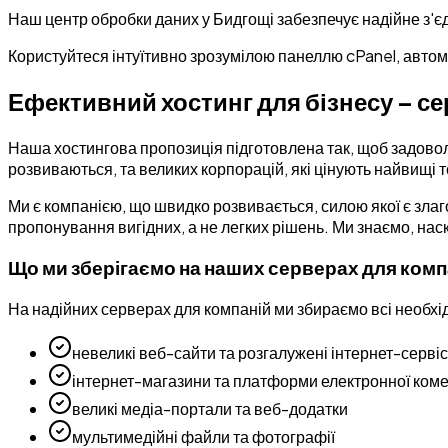
Наш центр обробки даних у Бидгощі забезпечує надійне з'єд
Користуйтеся інтуїтивно зрозумілою панеллю cPanel, авто
Ефективний хостинг для бізнесу – с
Наша хостингова пропозиція підготовлена так, щоб задовол
розвиваються, та великих корпорацій, які цінують найвищі 
Ми є компанією, що швидко розвивається, силою якої є зла
пропонування вигідних, а не легких рішень. Ми знаємо, нас
Що ми зберігаємо на наших серверах для комп
На надійних серверах для компаній ми збираємо всі необхід
невеликі веб-сайти та розгалужені інтернет-серві
інтернет-магазини та платформи електронної коме
великі медіа-портали та веб-додатки
мультимедійні файли та фотографії