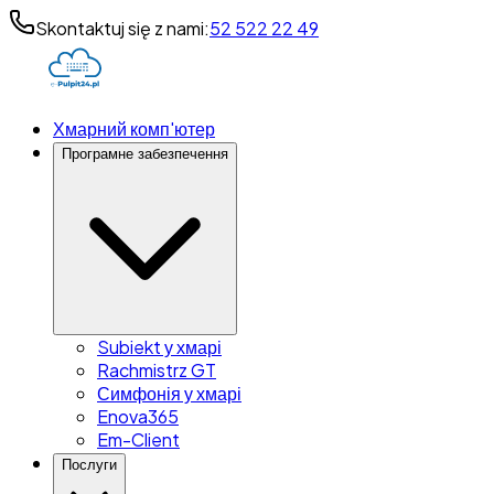
Skontaktuj się z nami:
52 522 22 49
Хмарний комп'ютер
Програмне забезпечення
Subiekt у хмарі
Rachmistrz GT
Симфонія у хмарі
Enova365
Em-Client
Послуги