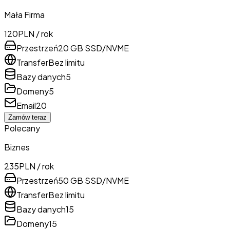
Mała Firma
120
PLN / rok
Przestrzeń
20 GB SSD/NVME
Transfer
Bez limitu
Bazy danych
5
Domeny
5
Email
20
Zamów teraz
Polecany
Biznes
235
PLN / rok
Przestrzeń
50 GB SSD/NVME
Transfer
Bez limitu
Bazy danych
15
Domeny
15