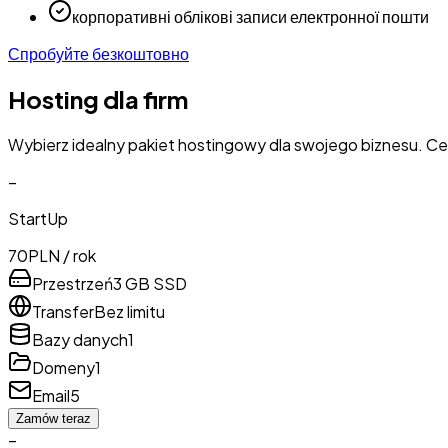
корпоративні облікові записи електронної пошти
Спробуйте безкоштовно
Hosting dla firm
Wybierz idealny pakiet hostingowy dla swojego biznesu. Ce
–
StartUp
70
PLN / rok
Przestrzeń
3 GB SSD
Transfer
Bez limitu
Bazy danych
1
Domeny
1
Email
5
Zamów teraz
–