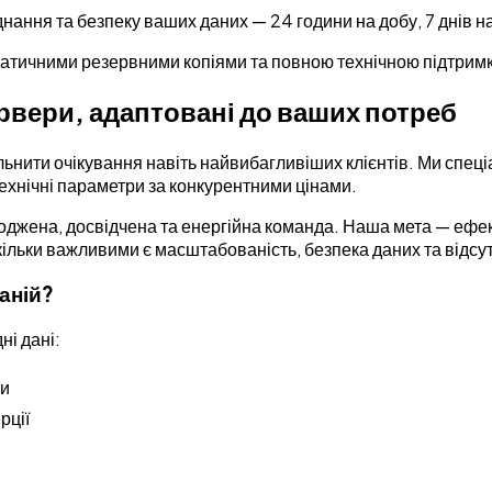
нання та безпеку ваших даних — 24 години на добу, 7 днів н
матичними резервними копіями та повною технічною підтрим
ервери, адаптовані до ваших потреб
ьнити очікування навіть найвибагливіших клієнтів. Ми спеці
технічні параметри за конкурентними цінами.
годжена, досвідчена та енергійна команда. Наша мета — ефек
кільки важливими є масштабованість, безпека даних та відсу
аній?
ні дані:
си
рції