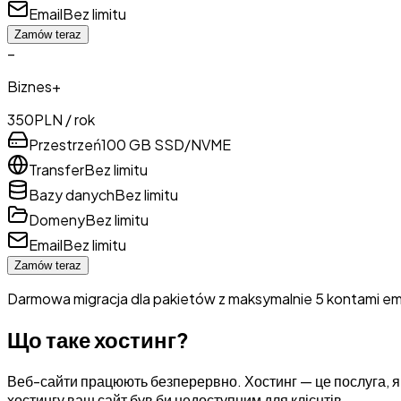
Email
Bez limitu
Zamów teraz
–
Biznes+
350
PLN / rok
Przestrzeń
100 GB SSD/NVME
Transfer
Bez limitu
Bazy danych
Bez limitu
Domeny
Bez limitu
Email
Bez limitu
Zamów teraz
Darmowa migracja dla pakietów z maksymalnie 5 kontami emai
Що таке хостинг?
Веб-сайти працюють безперервно. Хостинг — це послуга, як
хостингу ваш сайт був би недоступним для клієнтів.