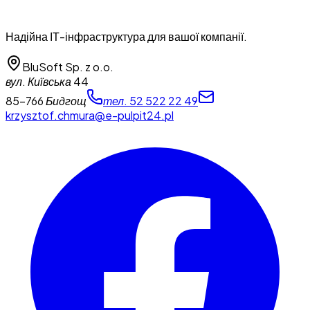
Надійна ІТ-інфраструктура для вашої компанії.
BluSoft Sp. z o.o.
вул. Київська 44
85-766 Бидгощ
тел. 52 522 22 49
krzysztof.chmura@e-pulpit24.pl