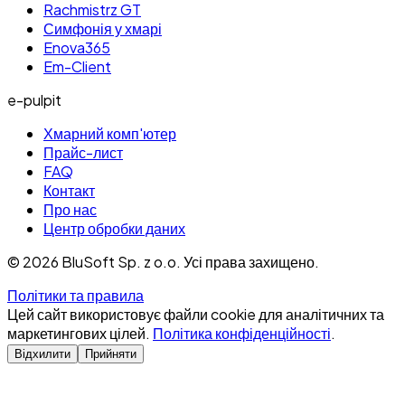
Rachmistrz GT
Симфонія у хмарі
Enova365
Em-Client
e-pulpit
Хмарний комп'ютер
Прайс-лист
FAQ
Контакт
Про нас
Центр обробки даних
©
2026
BluSoft Sp. z o.o. Усі права захищено.
Політики та правила
Цей сайт використовує файли cookie для аналітичних та
маркетингових цілей.
Політика конфіденційності
.
Відхилити
Прийняти