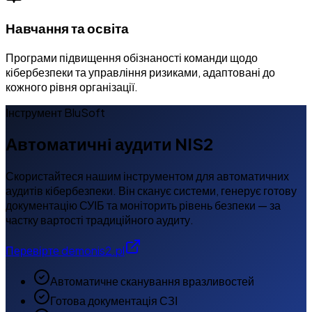
Навчання та освіта
Програми підвищення обізнаності команди щодо
кібербезпеки та управління ризиками, адаптовані до
кожного рівня організації.
Інструмент BluSoft
Автоматичні аудити NIS2
Скористайтеся нашим інструментом для автоматичних
аудитів кібербезпеки. Він сканує системи, генерує готову
документацію СУІБ та моніторить рівень безпеки — за
частку вартості традиційного аудиту.
Перевірте demonis2.pl
Автоматичне сканування вразливостей
Готова документація СЗІ