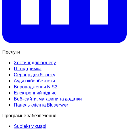
Послуги
Хостинг для бізнесу
ІТ-підтримка
Сервер для бізнесу
Аудит кібербезпеки
Впровадження NIS2
Електронний підпис
Веб-сайти, магазини та додатки
Панель клієнта Bluserwer
Програмне забезпечення
Subiekt у хмарі