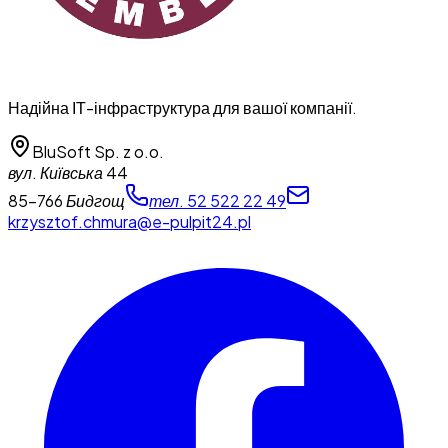
Надійна ІТ-інфраструктура для вашої компанії.
BluSoft Sp. z o.o.
вул. Київська 44
85-766 Бидгощ
тел. 52 522 22 49
krzysztof.chmura@e-pulpit24.pl