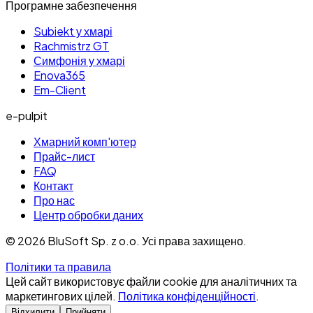
Програмне забезпечення
Subiekt у хмарі
Rachmistrz GT
Симфонія у хмарі
Enova365
Em-Client
e-pulpit
Хмарний комп'ютер
Прайс-лист
FAQ
Контакт
Про нас
Центр обробки даних
©
2026
BluSoft Sp. z o.o. Усі права захищено.
Політики та правила
Цей сайт використовує файли cookie для аналітичних та
маркетингових цілей.
Політика конфіденційності
.
Відхилити
Прийняти