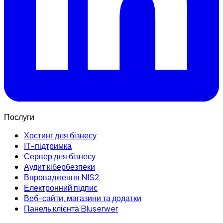
Послуги
Хостинг для бізнесу
ІТ-підтримка
Сервер для бізнесу
Аудит кібербезпеки
Впровадження NIS2
Електронний підпис
Веб-сайти, магазини та додатки
Панель клієнта Bluserwer